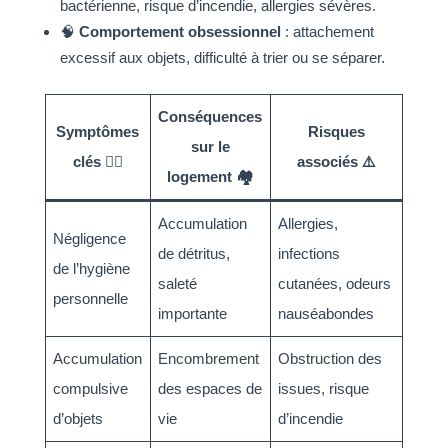
bactérienne, risque d’incendie, allergies sévères.
🧠
Comportement obsessionnel
: attachement
excessif aux objets, difficulté à trier ou se séparer.
Conséquences
Symptômes
Risques
sur le
clés 🕵️‍♂️
associés ⚠️
logement 🏘️
Accumulation
Allergies,
Négligence
de détritus,
infections
de l’hygiène
saleté
cutanées, odeurs
personnelle
importante
nauséabondes
Accumulation
Encombrement
Obstruction des
compulsive
des espaces de
issues, risque
d’objets
vie
d’incendie