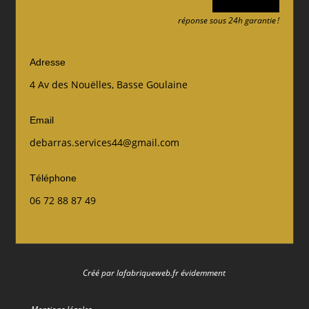
réponse sous 24h garantie !
Adresse
4 Av des Nouëlles, Basse Goulaine
Email
debarras.services44@gmail.com
Téléphone
06 72 88 87 49
Créé par lafabriqueweb.fr évidemment