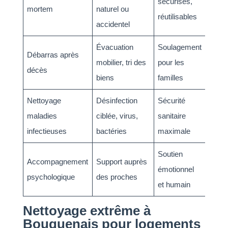
sécurisés,
mortem
naturel ou
réutilisables
accidentel
Évacuation
Soulagement
Débarras après
mobilier, tri des
pour les
décès
biens
familles
Nettoyage
Désinfection
Sécurité
maladies
ciblée, virus,
sanitaire
infectieuses
bactéries
maximale
Soutien
Accompagnement
Support auprès
émotionnel
psychologique
des proches
et humain
Nettoyage extrême à
Bouguenais pour logements