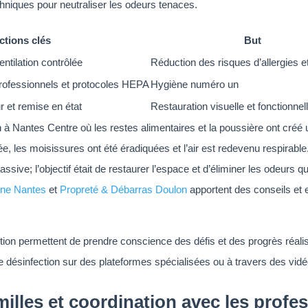
chniques pour neutraliser les odeurs tenaces.
ctions clés
But
entilation contrôlée
Réduction des risques d’allergies et
 professionnels et protocoles HEPA
Hygiène numéro un
 et remise en état
Restauration visuelle et fonctionnel
à Nantes Centre où les restes alimentaires et la poussière ont créé
ée, les moisissures ont été éradiquées et l’air est redevenu respirabl
sive; l’objectif était de restaurer l’espace et d’éliminer les odeurs qui
ène Nantes
et
Propreté & Débarras Doulon
apportent des conseils et 
ntion permettent de prendre conscience des défis et des progrès réa
 désinfection sur des plateformes spécialisées ou à travers des vid
les et coordination avec les profes