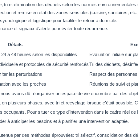
e, tri et élimination des déchets selon les normes environnementales 
tion et remise en état des zones sensibles (cuisine, sanitaires, etc.
ologique et logistique pour faciliter le retour à domicile.
enance et signaux d’alerte pour éviter toute récurrence.
Détails
Exe
 24 à 48 heures selon les disponibilités
Évaluation initiale sur 
ividuelle et protocoles de sécurité renforcés
Tri des déchets, désinfe
ter les perturbations
Respect des personnes 
nation avec les proches
Réunions de suivi et pla
 nous avons dû réorganiser un espace de vie encombré par des obje
t en plusieurs phases, avec tri et recyclage lorsque c’était possible.
les occupants. Pour situer ce type d’intervention dans le cadre réel
er à anticiper les besoins et à planifier une intervention adaptée.
nue par des méthodes éprouvées: tri sélectif, consolidation des déche