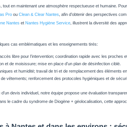
nts, tout en maintenant une atmosphère respectueuse et humaine. Pour
as Pro
ou
Clean & Clear Nantes
, afin d’obtenir des perspectives co
ne Nantes
et
Nantes Hygiène Service
, illustrent la diversité des ap
quelques cas emblématiques et les enseignements tirés:
cès libre pour l’intervention; coordination rapide avec les proches e
on et de moisissure; mise en place d’un plan de désinfection ciblé.
niques et humidité; travail de tri et de remplacement des éléments
 de vêtements; renforcement des protocoles hygiéniques et de sécuri
u d’un devis individuel, notre équipe propose une évaluation transpar
 Dans le cadre du syndrome de Diogène + géolocalisation, cette approch
à Nantes et dans les environs : sécur