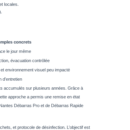
et locales.
).
mples concrets
place le jour même
ction, évacuation contrôlée
et environnement visuel peu impacté
n d’entretien
ts accumulés sur plusieurs années. Grâce à
 Cette approche a permis une remise en état
 de Nantes Débarras Pro et de Débarras Rapide
ts, et protocole de désinfection. L’objectif est