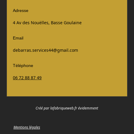
Adresse
4 Av des Nouëlles, Basse Goulaine
Email
debarras.services44@gmail.com
Téléphone
06 72 88 87 49
Créé par lafabriqueweb.fr évidemment
Mentions légales